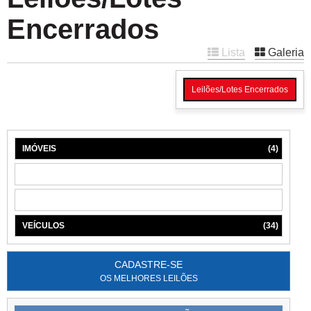
Encerrados
Lista
Galeria
Leilões/Lotes Encerrados
IMÓVEIS
(4)
MÁQUINAS
(1)
MÓVEIS
(6)
VEÍCULOS
(34)
CADASTRE-SE
OS MELHORES LEILÕES