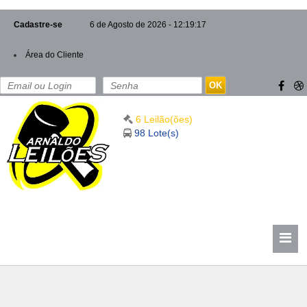
Cadastre-se
6 de Agosto de 2026 - 12:19:17
Área do Cliente
OK
6 Leilão(ões)
98 Lote(s)