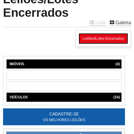
Encerrados
Lista
Galeria
Leilões/Lotes Encerrados
IMÓVEIS
(4)
MÁQUINAS
(1)
MÓVEIS
(6)
VEÍCULOS
(34)
CADASTRE-SE
OS MELHORES LEILÕES