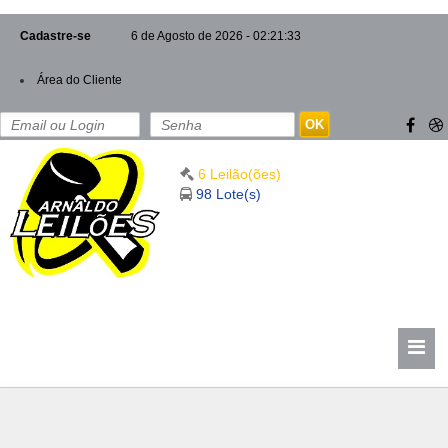
Cadastre-se
6 de Agosto de 2026 - 02:21:33
Área do Cliente
OK
6 Leilão(ões)
98 Lote(s)