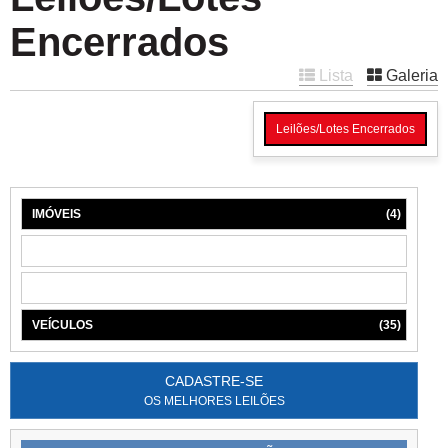
Encerrados
Lista
Galeria
Leilões/Lotes Encerrados
IMÓVEIS
(4)
MÁQUINAS
(1)
MÓVEIS
(6)
VEÍCULOS
(35)
CADASTRE-SE
OS MELHORES LEILÕES