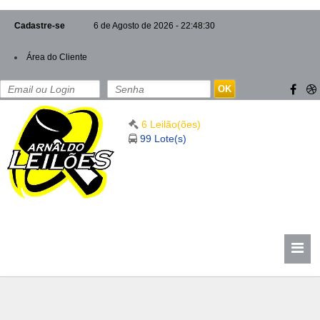
Cadastre-se
6 de Agosto de 2026 - 22:48:30
Área do Cliente
OK
6 Leilão(ões)
99 Lote(s)