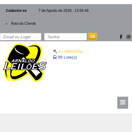
Cadastre-se
7 de Agosto de 2026 - 13:56:48
Área do Cliente
OK
6 Leilão(ões)
99 Lote(s)