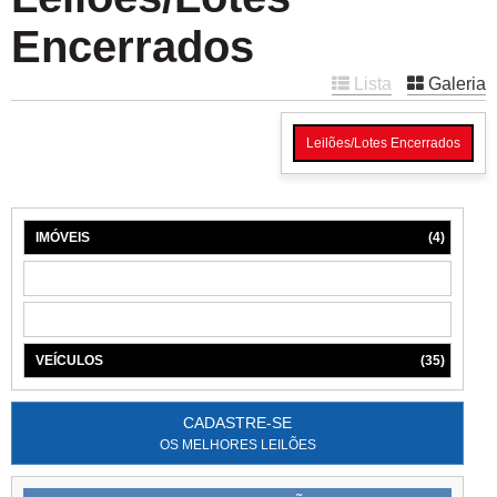
Encerrados
Lista
Galeria
Leilões/Lotes Encerrados
IMÓVEIS
(4)
MÁQUINAS
(1)
MÓVEIS
(6)
VEÍCULOS
(35)
CADASTRE-SE
OS MELHORES LEILÕES