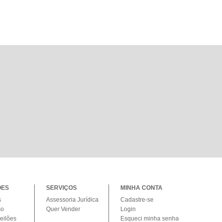
ÕES
SERVIÇOS
MINHA CONTA
s
Assessoria Jurídica
Cadastre-se
so
Quer Vender
Login
eilões
Esqueci minha senha