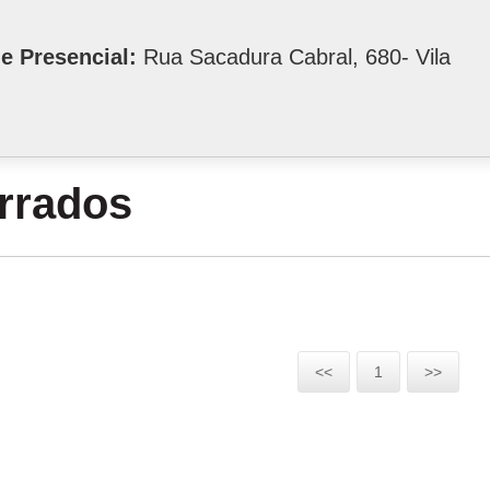
e Presencial:
Rua Sacadura Cabral, 680- Vila
errados
<<
1
>>