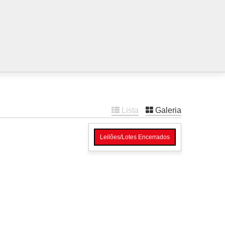
Lista
Galeria
Leilões/Lotes Encerrados