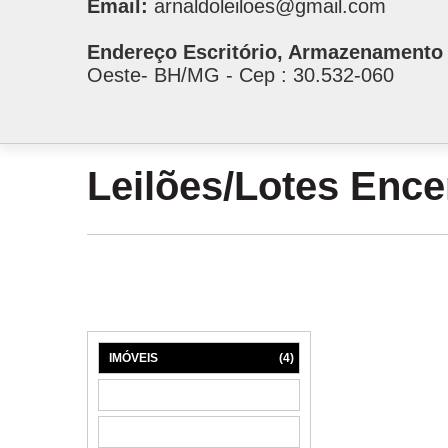
Email:
arnaldoleiloes@gmail.com
Endereço Escritório, Armazenamento 
Oeste- BH/MG - Cep : 30.532-060
Leilões/Lotes Enc
IMÓVEIS
(4)
MÁQUINAS
(1)
MÓVEIS
(6)