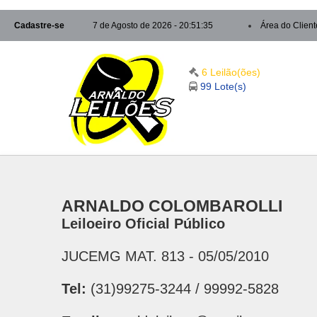
Cadastre-se
7 de Agosto de 2026 - 20:51:35
Área do Client
6 Leilão(ões)
99 Lote(s)
ARNALDO COLOMBAROLLI
Leiloeiro Oficial Público
JUCEMG MAT. 813 - 05/05/2010
Tel:
(31)99275-3244 / 99992-5828