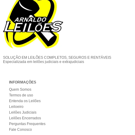
SOLUÇÃO EM LEILÕES COMPLETOS, SEGUROS E RENTÁVEIS
Especializada em leilões judiciais e extrajudiciais
INFORMAÇÕES
Quem Somos
Termos de uso
Entenda os Leilões
Leiloeiro
Leilões Judiciais
Leilões Encerrados
Perguntas Frequentes
Fale Conosco