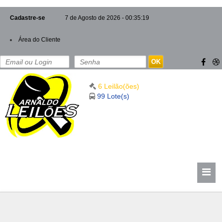
Cadastre-se
7 de Agosto de 2026 - 00:35:19
Área do Cliente
OK
6 Leilão(ões)
99 Lote(s)