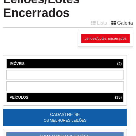
Encerrados
Lista
Galeria
Leilões/Lotes Encerrados
IMÓVEIS
(4)
MÁQUINAS
(1)
MÓVEIS
(6)
VEÍCULOS
(35)
CADASTRE-SE
OS MELHORES LEILÕES