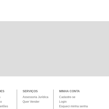
ÕES
SERVIÇOS
MINHA CONTA
s
Assessoria Jurídica
Cadastre-se
so
Quer Vender
Login
eilões
Esqueci minha senha