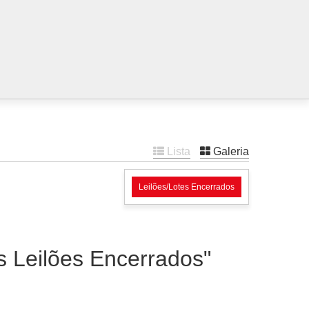
Lista
Galeria
Leilões/Lotes Encerrados
es Leilões Encerrados"