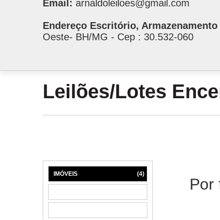
Email:
arnaldoleiloes@gmail.com
Endereço Escritório, Armazenamento 
Oeste- BH/MG - Cep : 30.532-060
Leilões/Lotes Enc
IMÓVEIS
(4)
Por 
MÁQUINAS
(1)
MÓVEIS
(6)