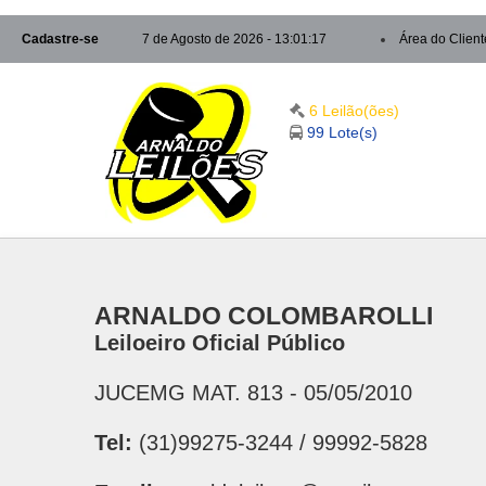
Cadastre-se
7 de Agosto de 2026 - 13:01:18
Área do Client
6 Leilão(ões)
99 Lote(s)
ARNALDO COLOMBAROLLI
Leiloeiro Oficial Público
JUCEMG MAT. 813 - 05/05/2010
Tel:
(31)99275-3244 / 99992-5828