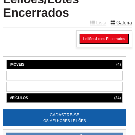
Encerrados
Lista
Galeria
Leilões/Lotes Encerrados
IMÓVEIS
(4)
MÁQUINAS
(1)
MÓVEIS
(6)
VEÍCULOS
(34)
CADASTRE-SE
OS MELHORES LEILÕES