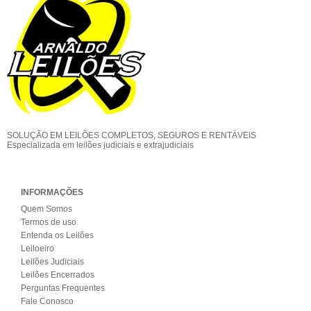
SOLUÇÃO EM LEILÕES COMPLETOS, SEGUROS E RENTÁVEIS
Especializada em leilões judiciais e extrajudiciais
INFORMAÇÕES
Quem Somos
Termos de uso
Entenda os Leilões
Leiloeiro
Leilões Judiciais
Leilões Encerrados
Perguntas Frequentes
Fale Conosco