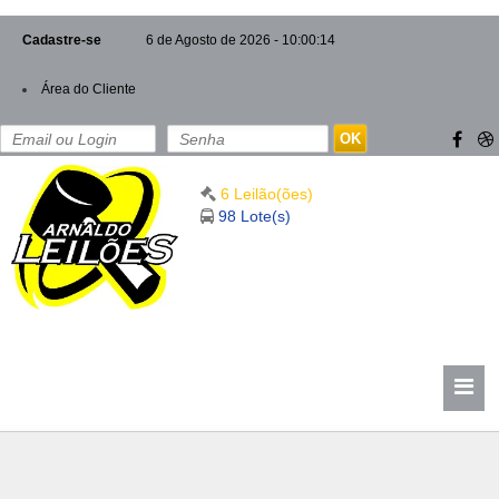
Cadastre-se
6 de Agosto de 2026 - 10:00:15
Área do Cliente
OK
6 Leilão(ões)
98 Lote(s)