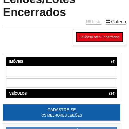
Encerrados
Lista
Galeria
Leilões/Lotes Encerrados
IMÓVEIS
(4)
MÁQUINAS
(1)
MÓVEIS
(6)
VEÍCULOS
(34)
CADASTRE-SE
OS MELHORES LEILÕES