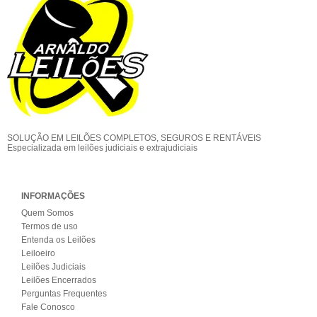
SOLUÇÃO EM LEILÕES COMPLETOS, SEGUROS E RENTÁVEIS
Especializada em leilões judiciais e extrajudiciais
INFORMAÇÕES
Quem Somos
Termos de uso
Entenda os Leilões
Leiloeiro
Leilões Judiciais
Leilões Encerrados
Perguntas Frequentes
Fale Conosco