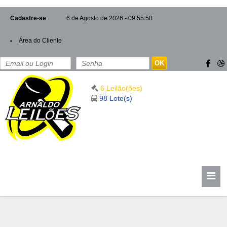
Cadastre-se
6 de Agosto de 2026 - 09:55:59
Área do Cliente
OK
6 Leilão(ões)
98 Lote(s)