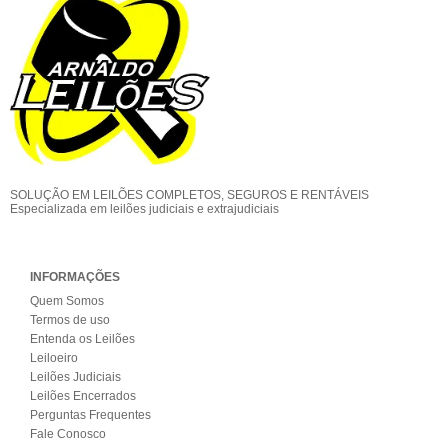
SOLUÇÃO EM LEILÕES COMPLETOS, SEGUROS E RENTÁVEIS
Especializada em leilões judiciais e extrajudiciais
INFORMAÇÕES
Quem Somos
Termos de uso
Entenda os Leilões
Leiloeiro
Leilões Judiciais
Leilões Encerrados
Perguntas Frequentes
Fale Conosco