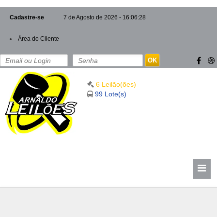
Cadastre-se
7 de Agosto de 2026 - 16:06:28
Área do Cliente
OK
6 Leilão(ões)
99 Lote(s)