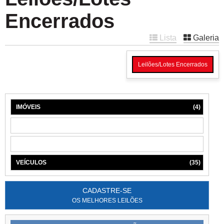
Encerrados
Lista
Galeria
Leilões/Lotes Encerrados
IMÓVEIS
(4)
MÁQUINAS
(1)
MÓVEIS
(6)
VEÍCULOS
(35)
CADASTRE-SE
OS MELHORES LEILÕES