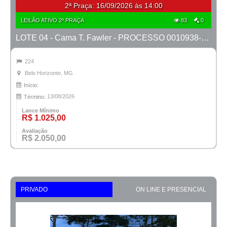
2ª Praça:
16/09/2026 às 14:00
LEILÃO ATIVO 2º PRAÇA
83
0
LOTE 04 - Cama T. Fawler - PROCESSO 0010938-25.2022-18ª BH
224
Belo Horizonte, MG
Início:
13/08/2026
Término:
Lance Mínimo
R$ 1.025,00
Avaliação
R$ 2.050,00
PRIVADO
ON LINE E PRESENCIAL