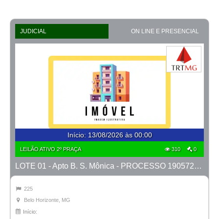
JUDICIAL
ON LINE E PRESENCIAL
Início
:
13/08/2026 às 00:00
LEILÃO ATIVO 2º PRAÇA
310
0
LOTE 01 - Apto B. S. Mônica - PROCESSO 1905727-37.2010-TJMG- 4ª VARA CÍVEL DE BH/MG
225
Belo Horizonte, MG
Início: