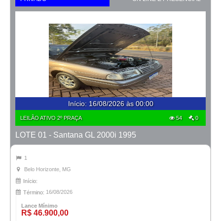
Início
:
16/08/2026 às 00:00
LEILÃO ATIVO 2º PRAÇA
54
0
LOTE 01 - Santana GL 2000i 1995
1
Belo Horizonte, MG
Início:
16/08/2026
Término:
Lance Mínimo
R$ 46.900,00