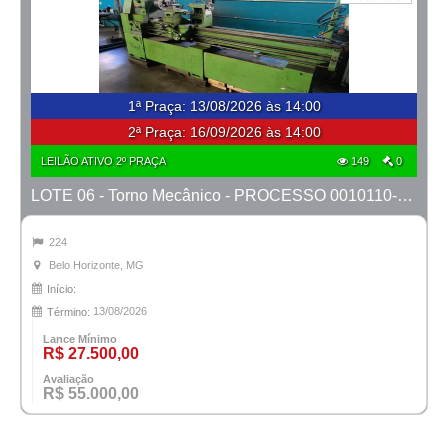
1ª Praça
:
13/08/2026 às 14:00
2ª Praça:
16/09/2026 às 14:00
LEILÃO ATIVO 2º PRAÇA
149
0
LOTE 06 - Torno Mecânico - PROCESSO 0010110-62.2021-42ª BH
224
Belo Horizonte, MG
Início:
13/08/2026
Término:
Lance Mínimo
R$ 27.500,00
Avaliação
R$ 55.000,00