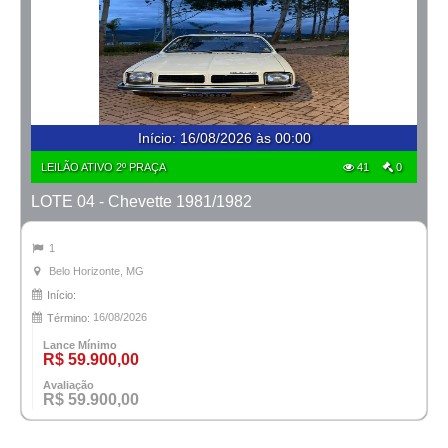
Início
:
16/08/2026 às 00:00
LEILÃO ATIVO 2º PRAÇA
41
0
LOTE 04 - Chevette 1981/1982
1
Belo Horizonte, MG
Início:
16/08/2026
Término:
Lance Mínimo
R$ 59.900,00
Avaliação
R$ 59.900,00