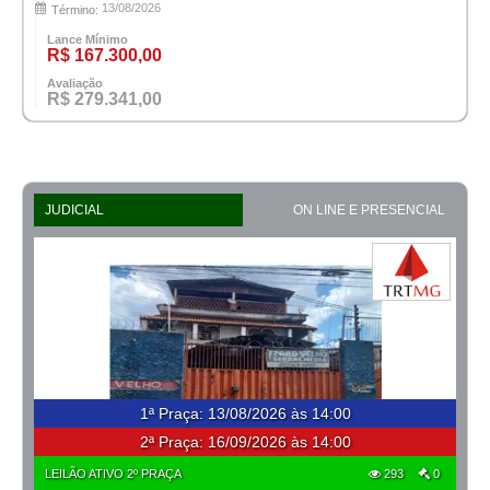
13/08/2026
Término:
Lance Mínimo
R$ 167.300,00
Avaliação
R$ 279.341,00
JUDICIAL
ON LINE E PRESENCIAL
1ª Praça
:
13/08/2026 às 14:00
2ª Praça:
16/09/2026 às 14:00
LEILÃO ATIVO 2º PRAÇA
293
0