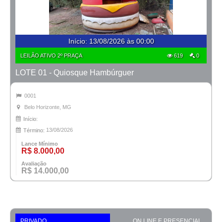
Início
:
13/08/2026 às 00:00
LEILÃO ATIVO 2º PRAÇA
619
0
LOTE 01 - Quiosque Hambúrguer
0001
Belo Horizonte, MG
Início:
13/08/2026
Término:
Lance Mínimo
R$ 8.000,00
Avaliação
R$ 14.000,00
PRIVADO
ON LINE E PRESENCIAL