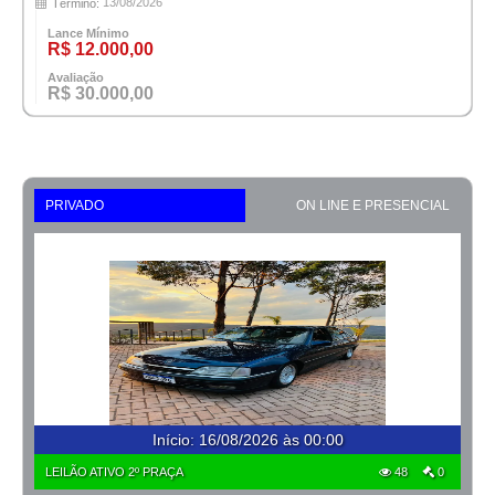
13/08/2026
Término:
Lance Mínimo
R$ 12.000,00
Avaliação
R$ 30.000,00
PRIVADO
ON LINE E PRESENCIAL
Início
:
16/08/2026 às 00:00
LEILÃO ATIVO 2º PRAÇA
48
0