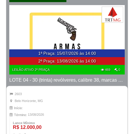
1ª Praça
:
15/07/2026 às 14:00
2ª Praça:
13/08/2026 às 14:00
LEILÃO ATIVO 2º PRAÇA
469
0
LOTE 04 - 30 (trinta) revólveres, calibre 38, marcas Taurus e Rossi
2603
Belo Horizonte, MG
Início:
13/08/2026
Término:
Lance Mínimo
R$ 12.000,00