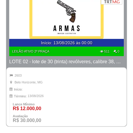
Início
:
13/08/2026 às 00:00
LEILÃO ATIVO 2º PRAÇA
511
0
LOTE 02 - lote de 30 (trinta) revólveres, calibre 38, marcas Taurus e Rossi
2603
Belo Horizonte, MG
Início:
13/08/2026
Término:
Lance Mínimo
R$ 12.000,00
Avaliação
R$ 30.000,00