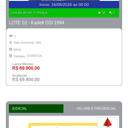
Início
:
16/08/2026 às 00:00
LEILÃO ATIVO 2º PRAÇA
38
0
LOTE 02 - Kadett GSI 1994
1
Belo Horizonte, MG
Início:
16/08/2026
Término:
Lance Mínimo
R$ 69.900,00
Avaliação
R$ 69.900,00
JUDICIAL
ON LINE E PRESENCIAL