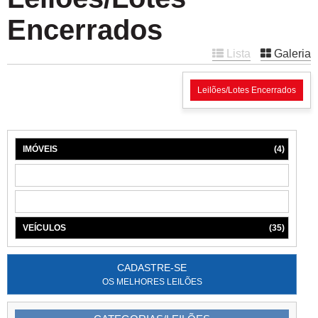
Encerrados
Lista
Galeria
Leilões/Lotes Encerrados
IMÓVEIS
(4)
MÁQUINAS
(1)
MÓVEIS
(6)
VEÍCULOS
(35)
CADASTRE-SE
OS MELHORES LEILÕES