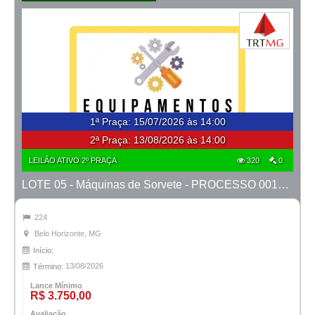
1ª Praça
:
15/07/2026 às 14:00
2ª Praça:
13/08/2026 às 14:00
LEILÃO ATIVO 2º PRAÇA
320
0
LOTE 05 - Máquinas de Sorvete - PROCESSO 0010452-49.2022-15ª BH
224
Belo Horizonte, MG
Início:
13/08/2026
Término:
Lance Mínimo
R$ 3.750,00
Avaliação