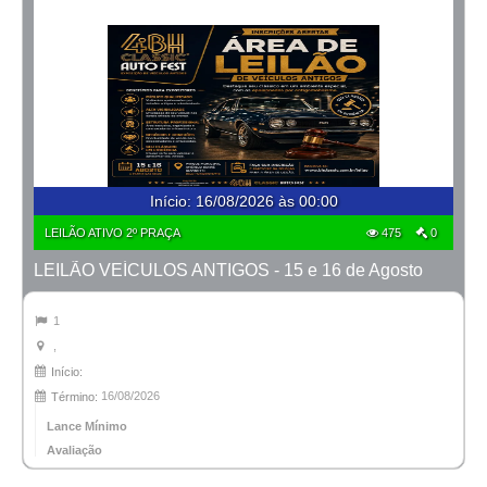
Início
:
16/08/2026 às 00:00
LEILÃO ATIVO 2º PRAÇA
475
0
LEILÃO VEÍCULOS ANTIGOS - 15 e 16 de Agosto
1
,
Início:
16/08/2026
Término:
Lance Mínimo
Avaliação