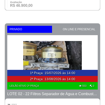
Avaliação
R$ 46.900,00
PRIVADO
ON LINE E PRESENCIAL
1ª Praça
:
15/07/2026 às 14:00
2ª Praça:
13/08/2026 às 14:00
LEILÃO ATIVO 2º PRAÇA
553
0
LOTE 02 - 22 Filtros Separador de Água e Combustível CNHi com Suporte Original + 4 Filtros Hidráulicos Case + Filtro de AR CNHi
0001