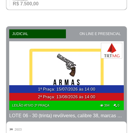
R$ 7.500,00
JUDICIAL
ON LINE E PRESENCIAL
1ª Praça
:
15/07/2026 às 14:00
2ª Praça:
13/08/2026 às 14:00
LEILÃO ATIVO 2º PRAÇA
394
0
LOTE 06 - 30 (trinta) revólveres, calibre 38, marcas Taurus e Rossi
2603