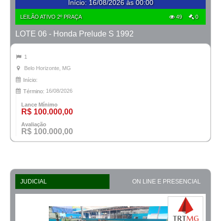
Início
:
16/08/2026 às 00:00
LEILÃO ATIVO 2º PRAÇA
49
0
LOTE 06 - Honda Prelude S 1992
1
Belo Horizonte, MG
Início:
16/08/2026
Término:
Lance Mínimo
R$ 100.000,00
Avaliação
R$ 100.000,00
JUDICIAL
ON LINE E PRESENCIAL