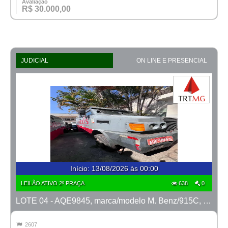
Avaliação
R$ 30.000,00
JUDICIAL
ON LINE E PRESENCIAL
Início
:
13/08/2026 às 00:00
LEILÃO ATIVO 2º PRAÇA
638
0
LOTE 04 - AQE9845, marca/modelo M. Benz/915C, ano 2008/2008
2607