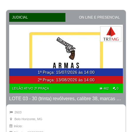
JUDICIAL
ON LINE E PRESENCIAL
1ª Praça
:
15/07/2026 às 14:00
2ª Praça:
13/08/2026 às 14:00
LEILÃO ATIVO 2º PRAÇA
462
0
LOTE 03 - 30 (trinta) revólveres, calibre 38, marcas Taurus e Rossi
2603
Belo Horizonte, MG
Início: