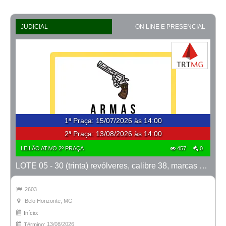
JUDICIAL
ON LINE E PRESENCIAL
1ª Praça
:
15/07/2026 às 14:00
2ª Praça:
13/08/2026 às 14:00
LEILÃO ATIVO 2º PRAÇA
457
0
LOTE 05 - 30 (trinta) revólveres, calibre 38, marcas Taurus e Rossi
2603
Belo Horizonte, MG
Início:
13/08/2026
Término: