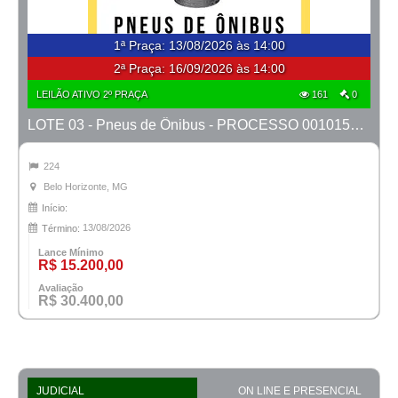
1ª Praça
:
13/08/2026 às 14:00
2ª Praça:
16/09/2026 às 14:00
LEILÃO ATIVO 2º PRAÇA
161
0
LOTE 03 - Pneus de Ônibus - PROCESSO 0010150-69.2026-18ª BH
224
Belo Horizonte, MG
Início:
13/08/2026
Término:
Lance Mínimo
R$ 15.200,00
Avaliação
R$ 30.400,00
JUDICIAL
ON LINE E PRESENCIAL