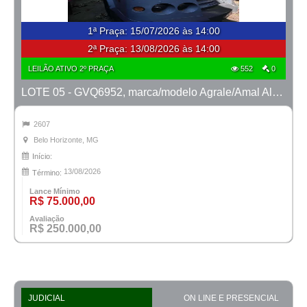
1ª Praça
:
15/07/2026 às 14:00
2ª Praça:
13/08/2026 às 14:00
LEILÃO ATIVO 2º PRAÇA
552
0
LOTE 05 - GVQ6952, marca/modelo Agrale/Amal Alcatraz AB2, ano 2007/2008
2607
Belo Horizonte, MG
Início:
13/08/2026
Término:
Lance Mínimo
R$ 75.000,00
Avaliação
R$ 250.000,00
JUDICIAL
ON LINE E PRESENCIAL