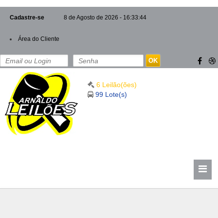
Cadastre-se
8 de Agosto de 2026 - 16:33:45
Área do Cliente
OK
6 Leilão(ões)
99 Lote(s)