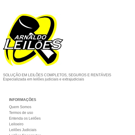
SOLUÇÃO EM LEILÕES COMPLETOS, SEGUROS E RENTÁVEIS
Especializada em leilões judiciais e extrajudiciais
INFORMAÇÕES
Quem Somos
Termos de uso
Entenda os Leilões
Leiloeiro
Leilões Judiciais