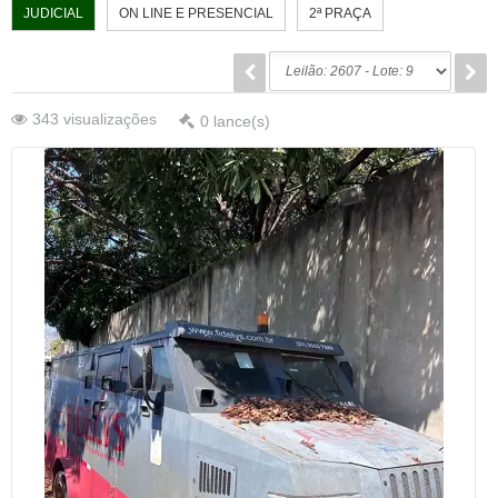
JUDICIAL
ON LINE E PRESENCIAL
2ª PRAÇA
343
visualizações
0
lance(s)