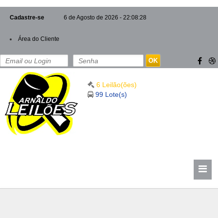
Cadastre-se
6 de Agosto de 2026 - 22:08:28
Área do Cliente
OK
6 Leilão(ões)
99 Lote(s)