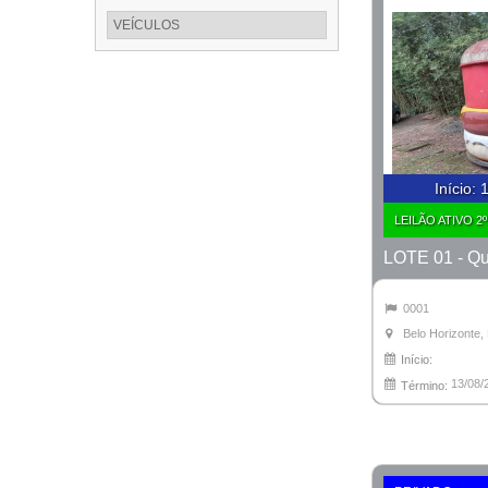
VEÍCULOS
Início
:
1
LEILÃO ATIVO 2
LOTE 01 - Q
0001
Belo Horizonte
Início:
13/08/
Término: