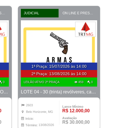
ON LINE E PRESENCIAL
JUDICIAL
ON LINE E PRESENCIAL
1ª Praça
:
15/07/2026 às 14:00
2ª Praça:
13/08/2026 às 14:00
0
LEILÃO ATIVO 2º PRAÇA
459
0
LOTE 03 - Pneus de Ônibus - PROCESSO 0010150-69.2026-18ª BH
LOTE 04 - 30 (trinta) revólveres, calibre 38, marcas Taurus e Rossi
2603
Lance Mínimo
0
R$ 12.000,00
Belo Horizonte, MG
Avaliação
Início:
0
R$ 30.000,00
13/08/2026
Término: