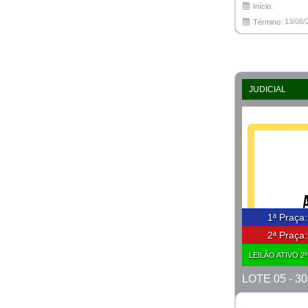
Início:
13/08/
Término:
JUDICIAL
1ª Praça
2ª Praça
LEILÃO ATIVO 2