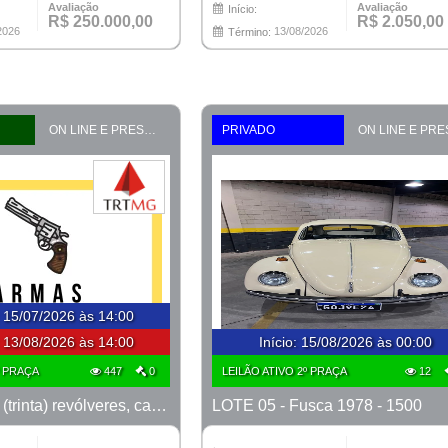
Avaliação
Avaliação
Início:
R$ 250.000,00
R$ 2.050,00
2026
13/08/2026
Término:
ON LINE E PRESENCIAL
PRIVADO
:
15/07/2026 às 14:00
:
13/08/2026 às 14:00
Início
:
15/08/2026 às 00:00
º PRAÇA
447
0
LEILÃO ATIVO 2º PRAÇA
12
LOTE 05 - 30 (trinta) revólveres, calibre 38, marcas Taurus e Rossi
LOTE 05 - Fusca 1978 - 1500