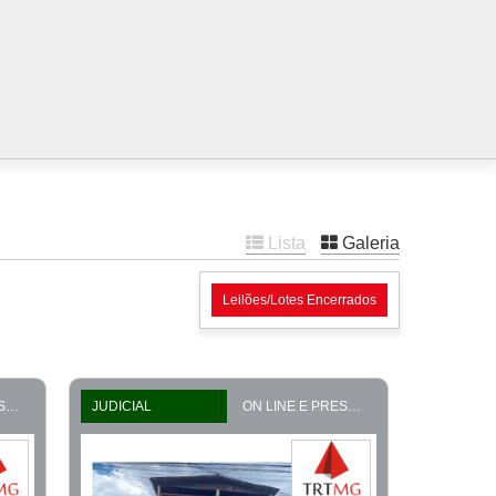
Lista
Galeria
Leilões/Lotes Encerrados
ON LINE E PRESENCIAL
JUDICIAL
ON LINE E PRESENCIAL