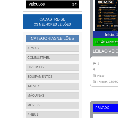
VEÍCULOS
(34)
CADASTRE-SE
OS MELHORES LEILÕES
Início
:
1
CATEGORIAS/LEILÕES
LEILÃO ATIVO 2
ARMAS
COMBUSTÍVEL
1
DIVERSOS
,
Início:
EQUIPAMENTOS
16/08/
Término:
IMÓVEIS
MÁQUINAS
MÓVEIS
PRIVADO
PNEUS