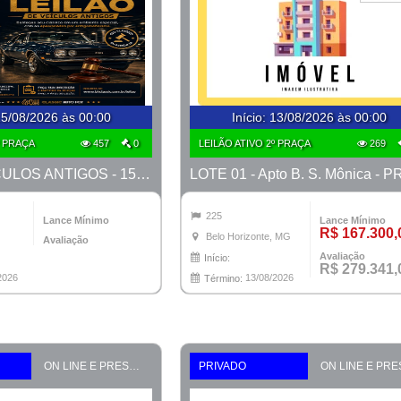
5/08/2026 às 00:00
Início
:
13/08/2026 às 00:00
º PRAÇA
457
0
LEILÃO ATIVO 2º PRAÇA
269
LEILÃO VEÍCULOS ANTIGOS - 15 e 16 de Agosto
225
Lance Mínimo
Lance Mínimo
R$ 167.300,
Belo Horizonte, MG
Avaliação
Avaliação
Início:
R$ 279.341,
2026
13/08/2026
Término:
ON LINE E PRESENCIAL
PRIVADO