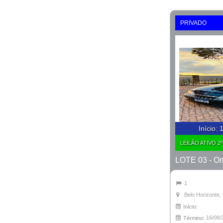
PRIVADO
Início
:
1
LEILÃO ATIVO 2
LOTE 03 - O
1
Belo Horizonte
Início:
16/08/
Término: