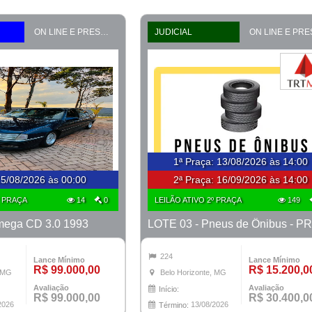
ON LINE E PRESENCIAL
JUDICIAL
1ª Praça
:
13/08/2026 às 14:00
5/08/2026 às 00:00
2ª Praça:
16/09/2026 às 14:00
º PRAÇA
14
0
LEILÃO ATIVO 2º PRAÇA
149
mega CD 3.0 1993
224
Lance Mínimo
Lance Mínimo
R$ 99.000,00
R$ 15.200,0
, MG
Belo Horizonte, MG
Avaliação
Avaliação
Início:
R$ 99.000,00
R$ 30.400,0
2026
13/08/2026
Término: