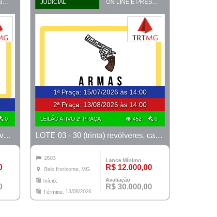
ON LINE E PRESENCIAL
JUDICIAL
ON LINE E PRESENCIAL
1ª Praça
:
15/07/2026 às 14:00
2ª Praça:
13/08/2026 às 14:00
0
LEILÃO ATIVO 2º PRAÇA
452
0
LOTE 02 - lote de 30 (trinta) revólveres, calibre 38, marcas Taurus e Rossi
LOTE 03 - 30 (trinta) revólveres, calibre 38, marcas Taurus e Rossi
2603
Lance Mínimo
0
R$ 12.000,00
Belo Horizonte, MG
Avaliação
Início:
0
R$ 30.000,00
13/08/2026
Término: