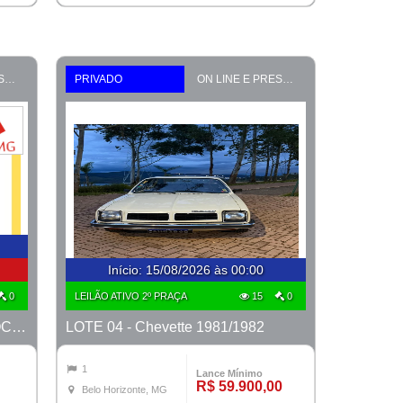
ON LINE E PRESENCIAL
PRIVADO
ON LINE E PRESENCIAL
Início
:
15/08/2026 às 00:00
0
LEILÃO ATIVO 2º PRAÇA
15
0
LOTE 04 - Cama T. Fawler - PROCESSO 0010938-25.2022-18ª BH
LOTE 04 - Chevette 1981/1982
1
Lance Mínimo
R$ 59.900,00
Belo Horizonte, MG