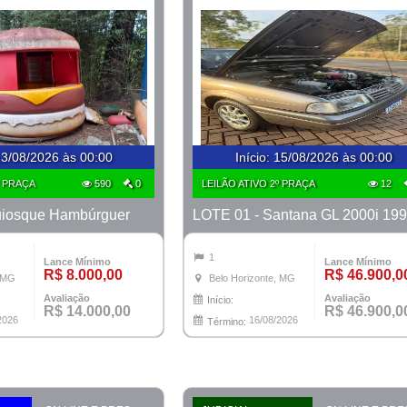
3/08/2026 às 00:00
Início
:
15/08/2026 às 00:00
º PRAÇA
590
0
LEILÃO ATIVO 2º PRAÇA
12
uiosque Hambúrguer
LOTE 01 - Santana GL 2000i 19
1
Lance Mínimo
Lance Mínimo
R$ 8.000,00
R$ 46.900,0
, MG
Belo Horizonte, MG
Avaliação
Avaliação
Início:
R$ 14.000,00
R$ 46.900,0
2026
16/08/2026
Término: