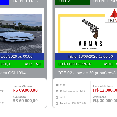
ON LINE E PRESENCIAL
JUDICIAL
5/08/2026 às 00:00
Início
:
13/08/2026 às 00:00
º PRAÇA
12
0
LEILÃO ATIVO 2º PRAÇA
501
dett GSI 1994
2603
Lance Mínimo
Lance Mínimo
R$ 69.900,00
R$ 12.000,0
, MG
Belo Horizonte, MG
Avaliação
Avaliação
Início:
R$ 69.900,00
R$ 30.000,0
2026
13/08/2026
Término: