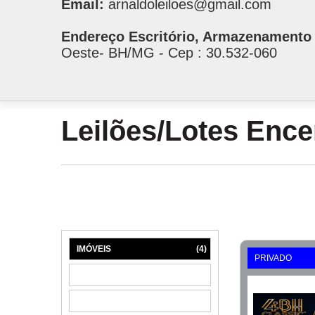
Email:
arnaldoleiloes@gmail.com
Endereço Escritório, Armazenamento 
Oeste- BH/MG - Cep : 30.532-060
Leilões/Lotes Enc
IMÓVEIS
(4)
PRIVADO
MÁQUINAS
(1)
MÓVEIS
(6)