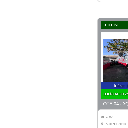
JUDICIAL
Início
:
1
LEILÃO ATIVO 2
2607
Belo Horizonte