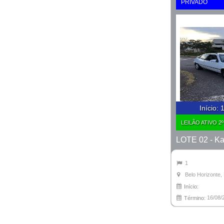
PRIVADO
Início
:
1
LEILÃO ATIVO 2
LOTE 02 - Ka
1
Belo Horizonte
Início:
16/08/
Término: