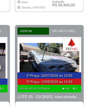
Avaliação
Início:
R$ 59.900,00
16/08/2026
Término:
ON LINE E PRESENCIAL
JUDICIAL
ON LINE E PRESENCIAL
1ª Praça
:
15/07/2026 às 14:00
2ª Praça:
13/08/2026 às 14:00
0
LEILÃO ATIVO 2º PRAÇA
540
0
LOTE 05 - GVQ6952, marca/modelo Agrale/Amal Alcatraz AB2, ano 2007/2008