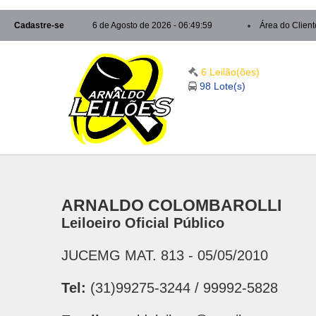
Cadastre-se
6 de Agosto de 2026 - 06:50:00
Área do Client
6 Leilão(ões)
98 Lote(s)
ARNALDO COLOMBAROLLI
Leiloeiro Oficial Público
JUCEMG MAT. 813 - 05/05/2010
Tel:
(31)99275-3244 / 99992-5828