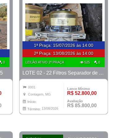
1ª Praça
:
15/07/2026 às 14:00
2ª Praça:
13/08/2026 às 14:00
0
LEILÃO ATIVO 2º PRAÇA
525
0
95
LOTE 02 - 22 Filtros Separador de Água e Combustível CNHi com Suporte Original + 4 Filtros Hidráulicos Case + Filtro de AR CNHi
0001
Lance Mínimo
0
R$ 52.800,00
Contagem, MG
Avaliação
Início:
0
R$ 85.800,00
13/08/2026
Término: