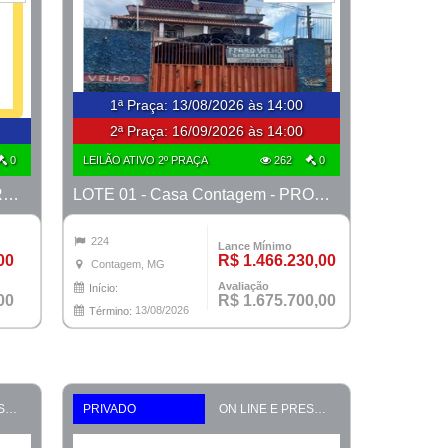
1ª Praça
:
13/08/2026 às 14:00
2ª Praça:
16/09/2026 às 14:00
0
LEILÃO ATIVO 2º PRAÇA
262
0
LOTE 01 - Apto B. S. Mônica - PROCESSO 1905727-37.2010-TJMG- 4ª VARA CÍVEL DE BH/MG
LOTE 01 - Casa Contagem - PROCESSO 0010251-20.2019-1ª CONTAGEM
224
Lance Mínimo
00
R$ 1.466.230,00
Contagem, MG
Avaliação
Início:
00
R$ 1.675.700,00
13/08/2026
Término:
ON LINE E PRESENCIAL
PRIVADO
ON LINE E PRESENCIAL