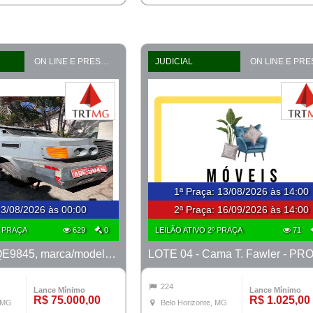
ON LINE E PRESENCIAL
JUDICIAL
1ª Praça
:
13/08/2026 às 14:00
3/08/2026 às 00:00
2ª Praça:
16/09/2026 às 14:00
º PRAÇA
629
0
LEILÃO ATIVO 2º PRAÇA
71
LOTE 04 - AQE9845, marca/modelo M. Benz/915C, ano 2008/2008
224
Lance Mínimo
Lance Mínimo
R$ 75.000,00
R$ 1.025,00
, MG
Belo Horizonte, MG